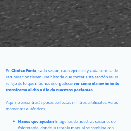
En
Clínica Fénix
, cada sesión, cada ejercicio y cada sonrisa de
recuperación tienen una historia que contar. Esta sección es un
reflejo de lo que más nos enorgullece:
ver cómo el movimiento
transforma el día a día de nuestros pacientes
.
Aquí no encontrarás poses perfectas ni filtros artificiales. Verás
momentos auténticos:
Manos que ayudan
: Imágenes de nuestras sesiones de
fisioterapia, donde la terapia manual se combina con