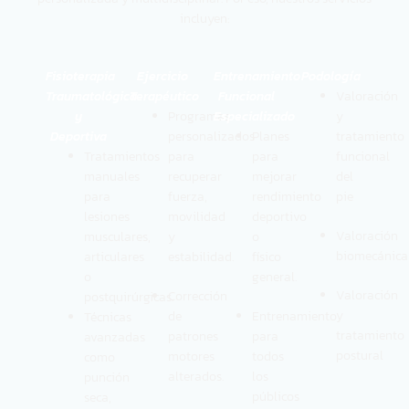
incluyen:
Fisioterapia
Ejercicio
Entrenamiento
Podología
Traumatológica
Terapéutico
Funcional
Valoración
y
Programas
Especializado
y
Deportiva
personalizados
Planes
tratamiento
Tratamientos
para
para
funcional
manuales
recuperar
mejorar
del
para
fuerza,
rendimiento
pie
lesiones
movilidad
deportivo
Valoración
musculares,
y
o
biomecánica
articulares
estabilidad.
físico
o
general.
Valoración
Corrección
postquirúrgicas.
y
de
Entrenamiento
Técnicas
tratamiento
patrones
para
avanzadas
postural
motores
todos
como
alterados.
los
punción
públicos
seca,