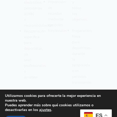
Prevención
y
electrólisis
de
todos
percutánea
recaídas
los
(EPI®)
mediante
objetivos.
o
ejercicios
neuromodulación.
funcionales.
Preparación
Recuperación
física
específica
para
para
deportistas
deportistas,
durante
ya
la
sean
temporada
profesionales
o en
o
periodos
amateur.
transitorios.
Utilizamos cookies para ofrecerte la mejor experiencia en
nuestra web.
Puedes aprender más sobre qué cookies utilizamos o
desactivarlas en los
ajustes
.
ES