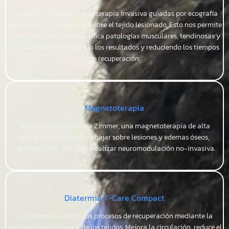
Aplicamos técnicas de fisioterapia invasiva guiadas por ecografía
para actuar directamente sobre el tejido lesionado. Esto nos permite
tratar de forma más específica patologías musculares, tendinosas y
miofasciales, optimizando los resultados y reduciendo los tiempos
de recuperación.
Magnetoterapia
Nuestra superinductiva Zimmer, una magnetoterapia de alta
energía, nos permite trabajar sobre lesiones y edemas óseos,
cartílagos, etc., así como realizar neuromodulación no-invasiva.
Diatermia T-Care Compact
La diatermia acelera los procesos de recuperación mediante la
estimulación profunda de los tejidos. Mejora la circulación, reduce el