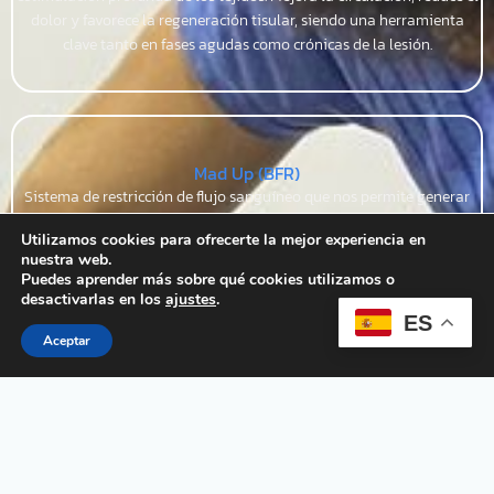
dolor y favorece la regeneración tisular, siendo una herramienta
clave tanto en fases agudas como crónicas de la lesión.
Mad Up (BFR)
Sistema de restricción de flujo sanguíneo que nos permite generar
mayor hipertrofia muscular con cargas muy bajas.
Utilizamos cookies para ofrecerte la mejor experiencia en
_____________________ Nuestro equipo Mad Up, además, nos
nuestra web.
aporta unos niveles de seguridad muy altos para poder trabajar con
Puedes aprender más sobre qué cookies utilizamos o
tranquilidad y minimizando riesgos.
desactivarlas en los
ajustes
.
ES
Aceptar
Dinamometria - Kivent Link
Medición objetiva de la fuerza muscular. Nos permite evaluar,
comparar y controlar la evolución del paciente con datos precisos,
facilitando la toma de decisiones clínicas y el retorno seguro a la